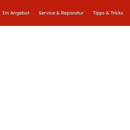
Im Angebot
Service & Reparatur
Tipps & Tricks
Euro
209,50
inkl. Ust