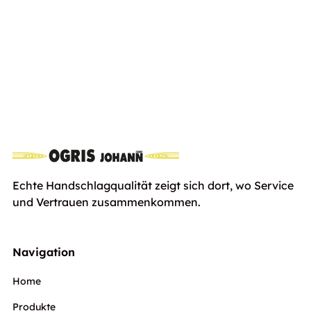
Stihl RMA 248 T, ohne Akku und
inkl.
Ladegerät
Euro
589,00
Ust
Echte Handschlagqualität zeigt sich dort, wo Service
und Vertrauen zusammenkommen.
Navigation
Home
Produkte