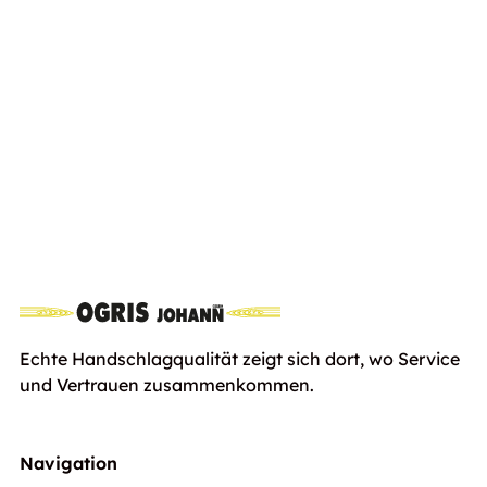
Stihl RMA 448.3 PV, ohne Akku und
inkl.
Ladegerät
Euro
849,00
Ust
Echte Handschlagqualität zeigt sich dort, wo Service
und Vertrauen zusammenkommen.
Navigation