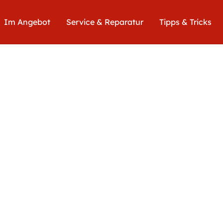
Im Angebot
Service & Reparatur
Tipps & Tricks
Euro
649,00
inkl. Ust