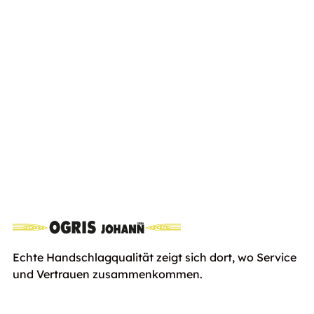
solo® by AL-KO Benzin-Rasenmäher
inkl.
5231 SP-H
Euro
799,00
Ust
Echte Handschlagqualität zeigt sich dort, wo Service
und Vertrauen zusammenkommen.